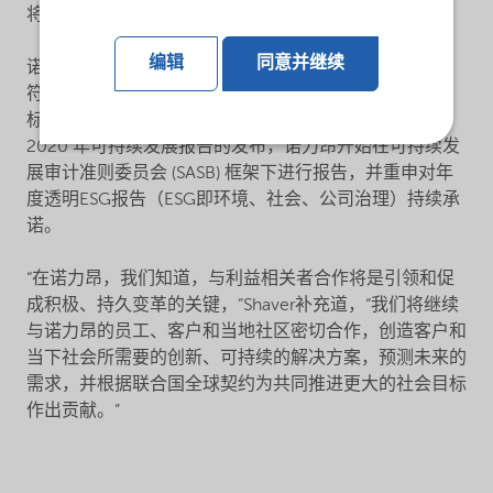
将继续为联合国可持续发展目标做出贡献。”
编辑
同意并继续
诺力昂的可持续发展框架为“致力于可持续发展的未来”，
符合联合国全球契约的十项原则和联合国可持续发展目
标，并支持《巴黎协定》关于气候变化的目标。随着
2020 年可持续发展报告的发布，诺力昂开始在可持续发
展审计准则委员会 (SASB) 框架下进行报告，并重申对年
度透明ESG报告（ESG即环境、社会、公司治理）持续承
诺。
“在诺力昂，我们知道，与利益相关者合作将是引领和促
成积极、持久变革的关键，”Shaver补充道，“我们将继续
与诺力昂的员工、客户和当地社区密切合作，创造客户和
当下社会所需要的创新、可持续的解决方案，预测未来的
需求，并根据联合国全球契约为共同推进更大的社会目标
作出贡献。”