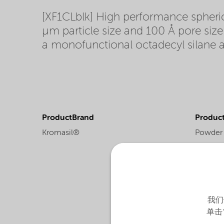
[XF1CLblk] High performance spherical
µm particle size and 100 Å pore size
a monofunctional octadecyl silane a
ProductBrand
Product
Kromasil®
Powder
我们
单击