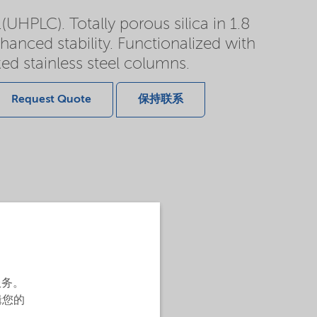
(UHPLC). Totally porous silica in 1.8
hanced stability. Functionalized with
ed stainless steel columns.
Request Quote
保持联系
服务。
辑您的