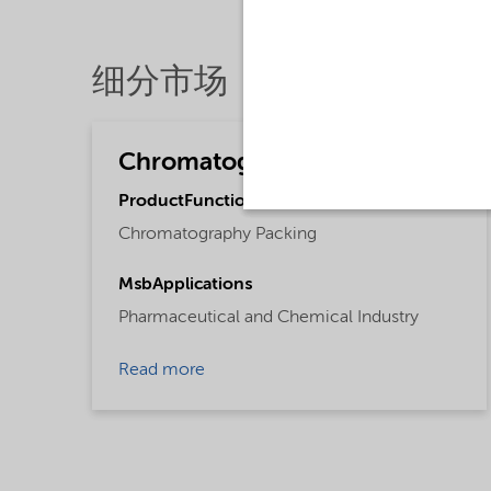
细分市场
Chromatography
ProductFunctions
Chromatography Packing
MsbApplications
Pharmaceutical and Chemical Industry
Read more