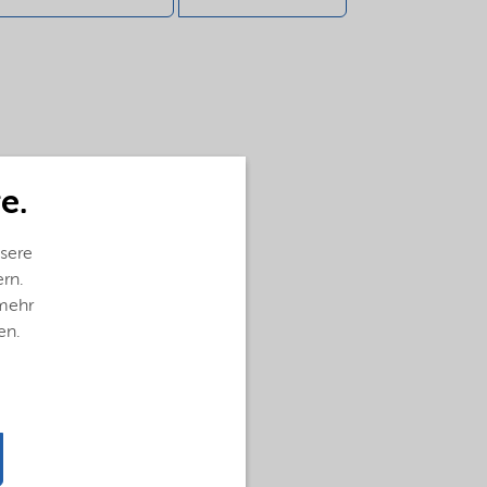
e.
sere
ern.
 mehr
en.