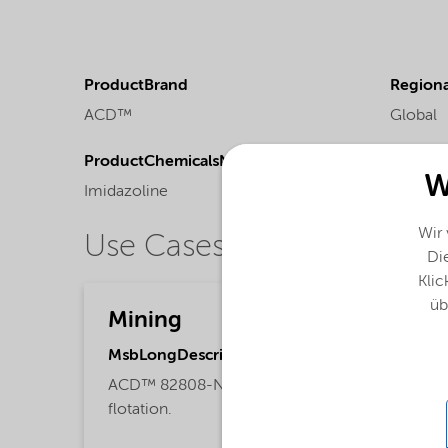
ProductBrand
Regional
ACD™
Global
ProductChemicalsName
W
Imidazoline
Wir
Use Cases
Die
Klic
üb
Mining
MsbLongDescription
ACD™ 82808-N is a collector for mineral
flotation.