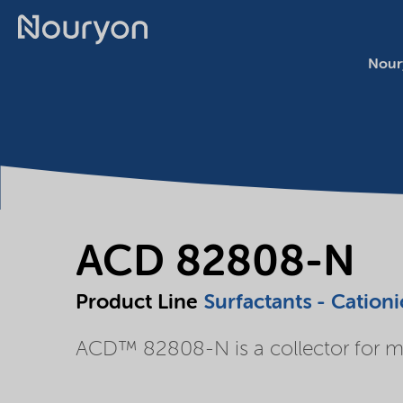
Nour
ACD 82808-N
Product Line
Surfactants - Cationi
ACD™ 82808-N is a collector for min