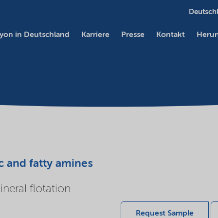
Deutschl
yon in Deutschland
Karriere
Presse
Kontakt
Herun
c and fatty amines
eral flotation.
Request Sample