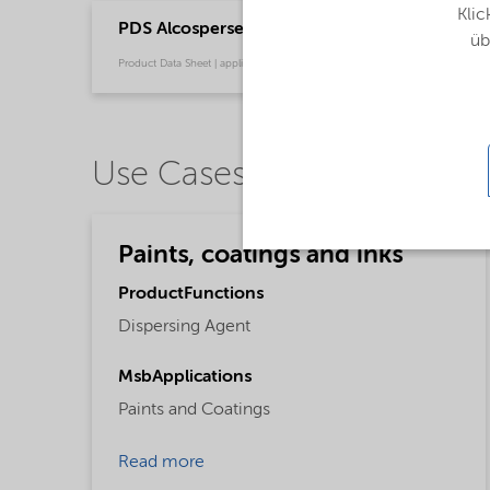
Klic
PDS Alcosperse 125 - na (English)
üb
Product Data Sheet | application/pdf (32,9 KB) | English
Use Cases
Paints, coatings and inks
ProductFunctions
Dispersing Agent
MsbApplications
Paints and Coatings
Read more