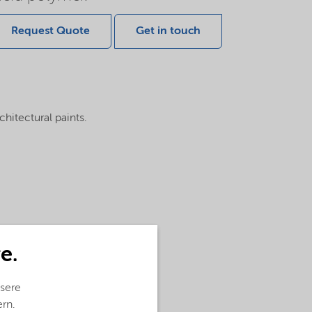
Request Quote
Get in touch
chitectural paints.
e.
sere
ern.