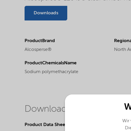
Downloads
ProductBrand
Regional
Alcosperse®
North A
ProductChemicalsName
Sodium polymethacrylate
W
Downloads
Wir
Product Data Sheets
Die