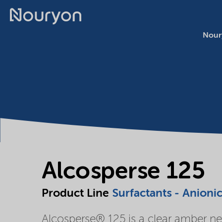
Nour
Alcosperse 125
Product Line
Surfactants - Anioni
Alcosperse® 125 is a clear amber ne