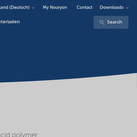
and (Deutsch)
Downloads
My Nouryon
Contact
terladen
Search
acid polymer.