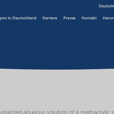
Deutschl
yon in Deutschland
Karriere
Presse
Kontakt
Herun
c
utralized aqueous solution of a methacrylic 