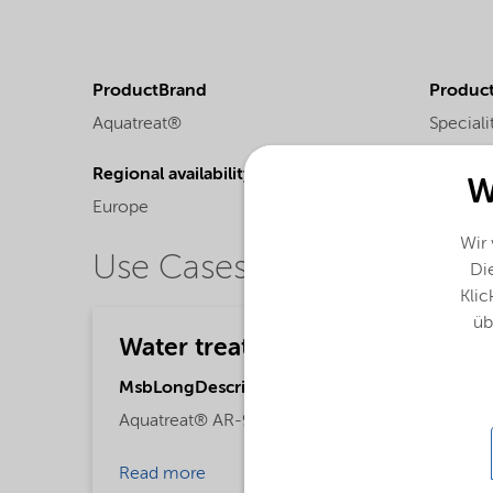
ProductBrand
Product
Aquatreat®
Speciali
Regional availability
W
Europe
Wir
Use Cases
Die
Klic
üb
Water treatment
MsbLongDescription
Aquatreat® AR-980 is a maleic copolymer.
Read more