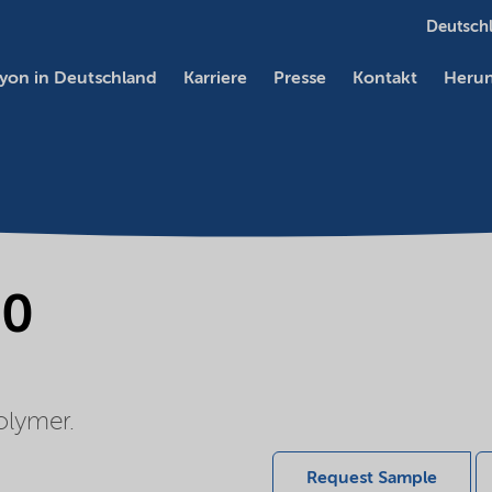
Deutschl
yon in Deutschland
Karriere
Presse
Kontakt
Herun
80
olymer.
Request Sample