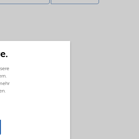
e.
sere
ern.
 mehr
en.