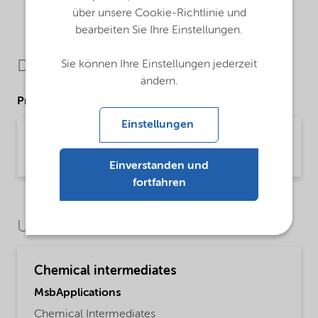
über unsere Cookie-Richtlinie und
bearbeiten Sie Ihre Einstellungen.
Downloads
Sie können Ihre Einstellungen jederzeit
ändern.
Product Data Sheets
Einstellungen
PDS Armeen HPD (English)
Product Data Sheet | application/pdf (32,9 KB) | English
Einverstanden und
fortfahren
Use Cases
Chemical intermediates
MsbApplications
Chemical Intermediates