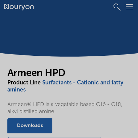
Armeen HPD
Product Line
Surfactants - Cationic and fatty
amines
Armeen® HPD is a vegetable based C16 - C18,
alkyl distilled amine.
Downloads