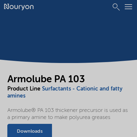
Armolube PA 103
Product Line
Surfactants - Cationic and fatty
amines
Armolube® PA 103 thickener precursor is used as
a primary amine to make polyurea greases
Downloads