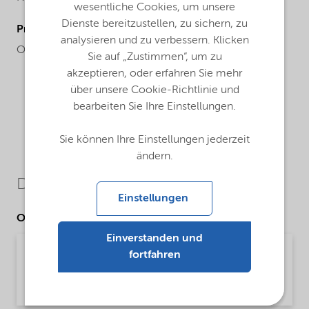
wesentliche Cookies, um unsere
Dienste bereitzustellen, zu sichern, zu
ProductChemicalsName
analysieren und zu verbessern. Klicken
Octadecylamine
Sie auf „Zustimmen“, um zu
akzeptieren, oder erfahren Sie mehr
über unsere Cookie-Richtlinie und
bearbeiten Sie Ihre Einstellungen.
Sie können Ihre Einstellungen jederzeit
ändern.
Downloads
Einstellungen
Other Documents
Einverstanden und
Armolube® and Armofuel® solutions -
fortfahren
powering lubricants and fuels
Brochure | application/pdf (791,8 KB) | English