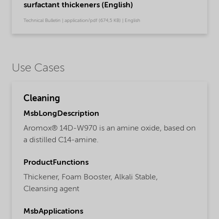
surfactant thickeners (English)
Technical Bulletin | application/pdf (674,5 KB) | English
Use Cases
Cleaning
MsbLongDescription
Aromox® 14D-W970 is an amine oxide, based on
a distilled C14-amine.
ProductFunctions
Thickener,
Foam Booster,
Alkali Stable,
Cleansing agent
MsbApplications