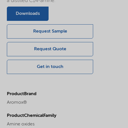
a distilled C14-amine.
Downloads
Request Sample
Request Quote
Get in touch
ProductBrand
Aromox®
ProductChemicalFamily
Amine oxides