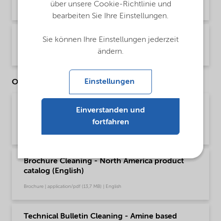
über unsere Cookie-Richtlinie und
Product Data Sheet | application/pdf (34,5 KB) | English
bearbeiten Sie Ihre Einstellungen.
PDS Aromox 14D-W970 NA (English)
Sie können Ihre Einstellungen jederzeit
ändern.
Product Data Sheet | application/pdf (32,9 KB) | English
Einstellungen
Other Documents
Brochure Cleaning - EMEA product catalog
Einverstanden und
(English)
fortfahren
Brochure | application/pdf (13 MB) | English
Brochure Cleaning - North America product
catalog (English)
Brochure | application/pdf (13,7 MB) | English
Technical Bulletin Cleaning - Amine based