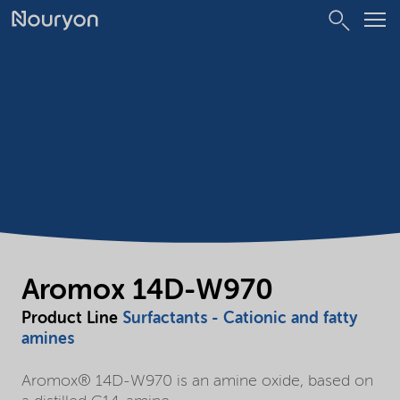
Aromox 14D-W970
Product Line
Surfactants - Cationic and fatty
amines
Aromox® 14D-W970 is an amine oxide, based on