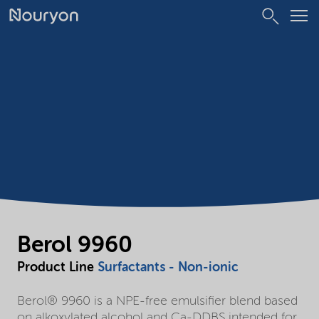
Berol 9960
Product Line
Surfactants - Non-ionic
Berol® 9960 is a NPE-free emulsifier blend based
on alkoxylated alcohol and Ca-DDBS intended for