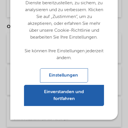
PDS Berol 9960 (English)
Dienste bereitzustellen, zu sichern, zu
analysieren und zu verbessern. Klicken
Product Data Sheet | application/pdf (33,3 KB) | English
Sie auf „Zustimmen“, um zu
akzeptieren, oder erfahren Sie mehr
Other Documents
über unsere Cookie-Richtlinie und
bearbeiten Sie Ihre Einstellungen.
Brochure Agriculture product portfolio - Asia
(English)
Sie können Ihre Einstellungen jederzeit
Brochure | application/pdf (4,6 MB) | English
ändern.
Brochure Agriculture product portfolio -
Einstellungen
Europe (English)
Brochure | application/pdf (9,6 MB) | English
Einverstanden und
fortfahren
Brochure Agriculture product portfolio - North
America (English)
Brochure | application/pdf (2,9 MB) | English