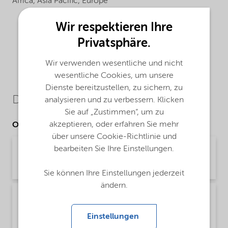
Africa,
Asia Pacific,
Europe
Wir respektieren Ihre
Privatsphäre.
Wir verwenden wesentliche und nicht
wesentliche Cookies, um unsere
Dienste bereitzustellen, zu sichern, zu
Downloads
analysieren und zu verbessern. Klicken
Sie auf „Zustimmen“, um zu
akzeptieren, oder erfahren Sie mehr
Other Documents
über unsere Cookie-Richtlinie und
bearbeiten Sie Ihre Einstellungen.
Brochure Asphalt Applications (English)
Brochure | application/pdf (1,9 MB) | English
Sie können Ihre Einstellungen jederzeit
ändern.
Brochure Asphalt surface dressing chipseal -
Global (English)
Einstellungen
Brochure | application/pdf (1,6 MB) | English