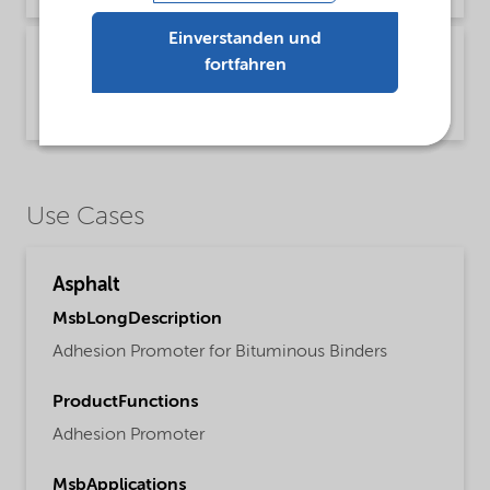
Einverstanden und
Technical Bulletin Diamine OLBS - Asphalt
fortfahren
(English US)
Technical Bulletin | application/pdf (988,7 KB) | English
Use Cases
Asphalt
MsbLongDescription
Adhesion Promoter for Bituminous Binders
ProductFunctions
Adhesion Promoter
MsbApplications