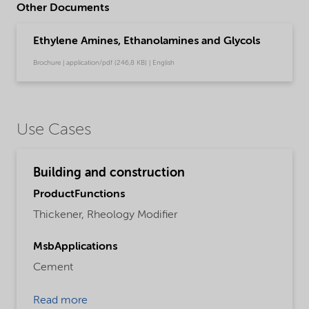
Other Documents
Ethylene Amines, Ethanolamines and Glycols
Brochure | application/pdf (246,8 KB) | English
Use Cases
Building and construction
ProductFunctions
Thickener,
Rheology Modifier
MsbApplications
Cement
Read more