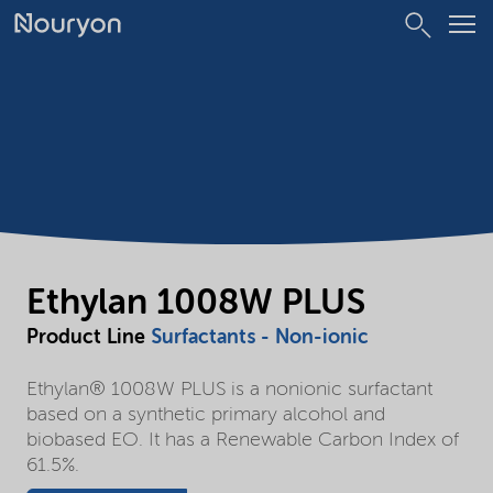
Ethylan 1008W PLUS
Product Line
Surfactants - Non-ionic
Ethylan® 1008W PLUS is a nonionic surfactant
based on a synthetic primary alcohol and
biobased EO. It has a Renewable Carbon Index of
61.5%.