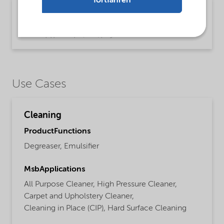
fortfahren
Brochure Cleaning - EMEA product catalog
(English)
Brochure | application/pdf (13 MB) | English
Use Cases
Cleaning
ProductFunctions
Degreaser,
Emulsifier
MsbApplications
All Purpose Cleaner,
High Pressure Cleaner,
Carpet and Upholstery Cleaner,
Cleaning in Place (CIP),
Hard Surface Cleaning