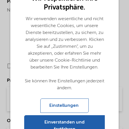
ProductChemicalsName
Privatsphäre.
Non-ionic surfactant
Wir verwenden wesentliche und nicht
wesentliche Cookies, um unsere
Dienste bereitzustellen, zu sichern, zu
analysieren und zu verbessern. Klicken
Sie auf „Zustimmen“, um zu
akzeptieren, oder erfahren Sie mehr
über unsere Cookie-Richtlinie und
Downloads
bearbeiten Sie Ihre Einstellungen.
Product Data Sheets
Sie können Ihre Einstellungen jederzeit
ändern.
PDS Ethylan 1008W PLUS - emeia (English)
Product Data Sheet | application/pdf (35,9 KB) | English
Einstellungen
Other Documents
Einverstanden und