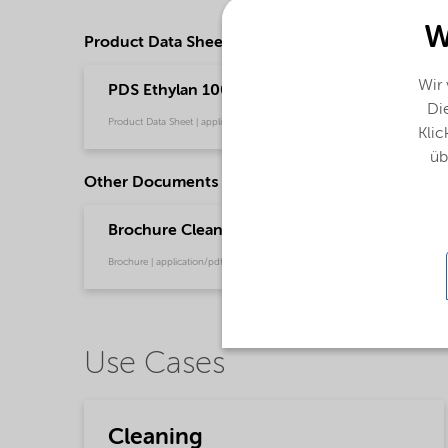
W
Product Data Sheets
Wir
PDS Ethylan 1008W PLUS - emeia (English)
Die
Product Data Sheet | application/pdf (35,9 KB) | English
Klic
üb
Other Documents
Brochure Cleaning - EMEA product catalog (En
Brochure | application/pdf (13 MB) | English
Use Cases
Cleaning