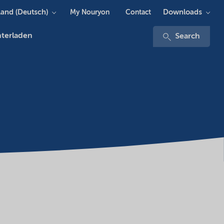
and (Deutsch)
Downloads
My Nouryon
Contact
terladen
Search