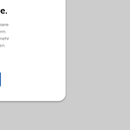
e.
sere
ern.
 mehr
en.