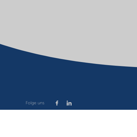
Folge uns
Company
Terms of use
Website owner
Privacy stat