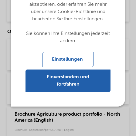
PDS Ethylan 995 (English)
akzeptieren, oder erfahren Sie mehr
über unsere Cookie-Richtlinie und
Product Data Sheet | application/pdf (33,4 KB) | English
bearbeiten Sie Ihre Einstellungen.
Other Documents
Sie können Ihre Einstellungen jederzeit
ändern.
Brochure Agriculture product portfolio - Asia
(English)
Einstellungen
Brochure | application/pdf (4,6 MB) | English
Einverstanden und
Brochure Agriculture product portfolio -
fortfahren
Europe (English)
Brochure | application/pdf (9,6 MB) | English
Brochure Agriculture product portfolio - North
America (English)
Brochure | application/pdf (2,9 MB) | English