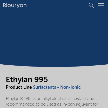
Ethylan 995
Product Line
Surfactants - Non-ionic
Ethylan® 995 is an alkyl alcohol alkoxylate and
recommended to be used as in-can adjuvant for