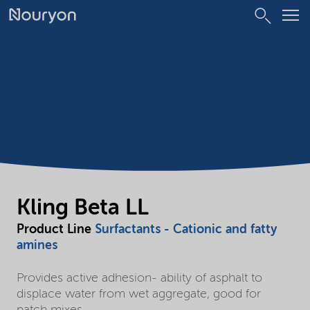
Kling Beta LL
Product Line
Surfactants - Cationic and fatty
amines
Provides active adhesion- ability of asphalt to
displace water from wet aggregate, good for
patch mixes