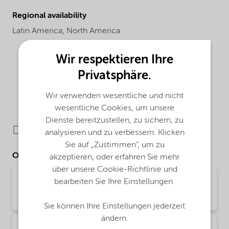
Regional availability
Latin America,
North America
Wir respektieren Ihre
Privatsphäre.
Wir verwenden wesentliche und nicht
wesentliche Cookies, um unsere
Dienste bereitzustellen, zu sichern, zu
Downloads
analysieren und zu verbessern. Klicken
Sie auf „Zustimmen“, um zu
Other Documents
akzeptieren, oder erfahren Sie mehr
über unsere Cookie-Richtlinie und
Brochure Asphalt Applications (English)
bearbeiten Sie Ihre Einstellungen.
Brochure | application/pdf (1,9 MB) | English
Sie können Ihre Einstellungen jederzeit
ändern.
Technical Bulletin Kling Beta LL (English US)