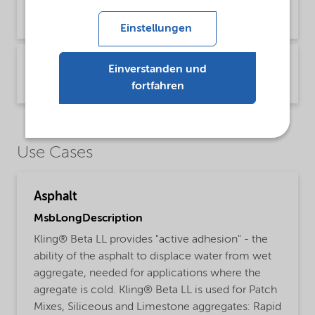
Technical Bulletin | application/pdf (989,4 KB) | English
Einstellungen
Technical Bulletin Kling Beta LL (Español)
Einverstanden und
Technical Bulletin | application/pdf (990,3 KB) | Spanish (Spain)
fortfahren
Use Cases
Asphalt
MsbLongDescription
Kling® Beta LL provides "active adhesion" - the
ability of the asphalt to displace water from wet
aggregate, needed for applications where the
agregate is cold. Kling® Beta LL is used for Patch
Mixes, Siliceous and Limestone aggregates: Rapid