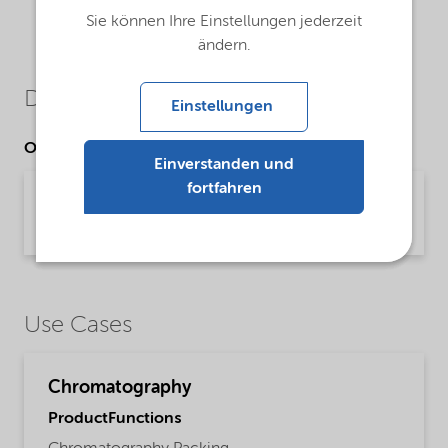
Sie können Ihre Einstellungen jederzeit
ändern.
Downloads
Einstellungen
Other Documents
Einverstanden und
fortfahren
Kromasil® prep chromatography
Brochure | application/pdf (780,9 KB) | English
Use Cases
Chromatography
ProductFunctions