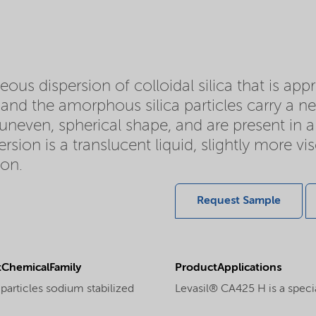
eous dispersion of colloidal silica that is ap
d and the amorphous silica particles carry a ne
y uneven, spherical shape, and are present in a 
rsion is a translucent liquid, slightly more 
ion.
Request Sample
ChemicalFamily
ProductApplications
particles sodium stabilized
Levasil® CA425 H is a specia