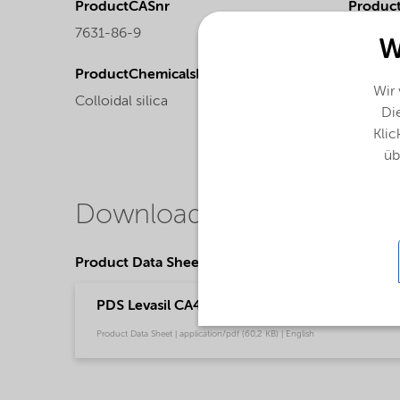
ProductCASnr
Product
7631-86-9
Liquid
W
ProductChemicalsName
Wir
Colloidal silica
Die
Klic
üb
Downloads
Product Data Sheets
PDS Levasil CA425 H (English)
Product Data Sheet | application/pdf (60,2 KB) | English