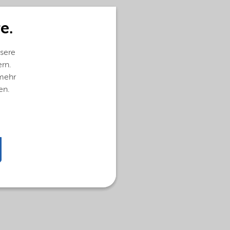
e.
sere
ern.
 mehr
en.