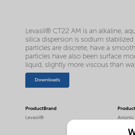
Levasil® CT22 AM is an alkaline, aqu
silica dispersion is sodium stabilize
particles are discrete, have a smooth
particles have also been surface mo
liquid, slightly more viscous than w
Downloads
ProductBrand
Product
Levasil®
Anionic 
stabiliz
W