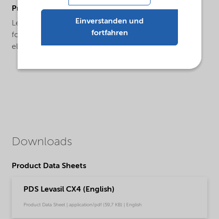
ProductApplications
Einverstanden und
Levasil® CX4 is a specialty large particle product used
fortfahren
for the interlayer formation of fire resistant glass
elements.
Downloads
Product Data Sheets
PDS Levasil CX4 (English)
Product Data Sheet | application/pdf (59,7 KB) | English