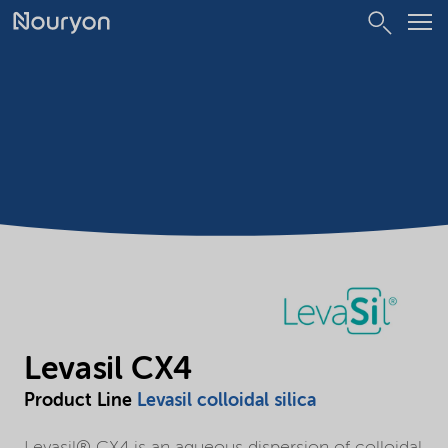
Levasil CX4
Product Line
Levasil colloidal silica
Levasil® CX4 is an aqueous dispersion of colloidal