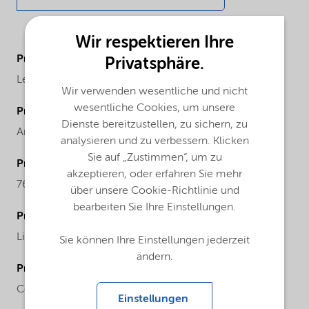
Wir respektieren Ihre
ProductBrand
Privatsphäre.
Levasil®
Wir verwenden wesentliche und nicht
wesentliche Cookies, um unsere
ProductChemicalFamily
Dienste bereitzustellen, zu sichern, zu
Anionic particles sodium stabilized
analysieren und zu verbessern. Klicken
Sie auf „Zustimmen“, um zu
ProductCASnr
akzeptieren, oder erfahren Sie mehr
7631-86-9
über unsere Cookie-Richtlinie und
bearbeiten Sie Ihre Einstellungen.
ProductPhysicalForm
Liquid
Sie können Ihre Einstellungen jederzeit
ändern.
ProductChemicalsName
Colloidal silica
Einstellungen