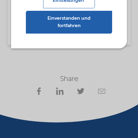
Einstellungen
MsbLongDescription
Lilaflot® 1400 is intended to be used as a
Einverstanden und
collector for flotation of silicate minerals.
fortfahren
Read more
Share