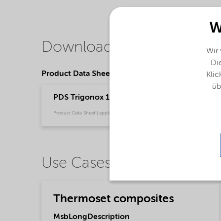
W
Downloads
Wir
Die
Product Data Sheets
Klic
üb
PDS Trigonox 178 BR Thermoset Composites -
Product Data Sheet | application/pdf (226,2 KB) | Portuguese (Brazil)
Use Cases
Thermoset composites
MsbLongDescription