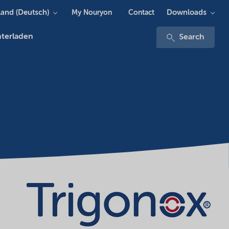
and (Deutsch)
Downloads
My Nouryon
Contact
terladen
Search