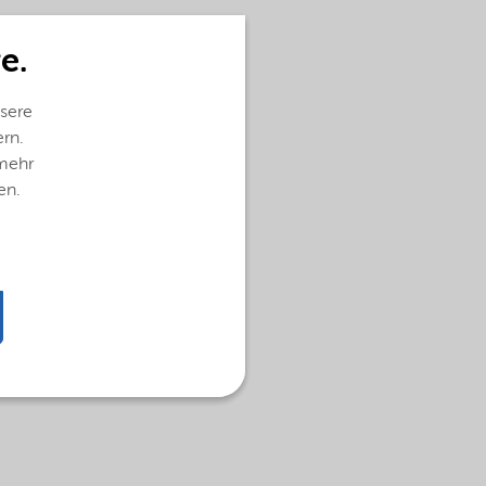
e.
sere
ern.
 mehr
en.