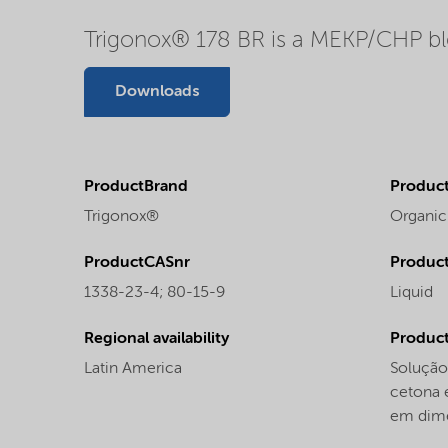
Trigonox® 178 BR is a MEKP/CHP ble
Downloads
ProductBrand
Product
Trigonox®
Organic
ProductCASnr
Product
1338-23-4; 80-15-9
Liquid
Regional availability
Produc
Latin America
Solução
cetona 
em dimet