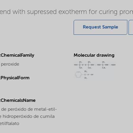
nd with supressed exotherm for curing promo
Request Sample
ChemicalFamily
Molecular drawing
 peroxide
PhysicalForm
tChemicalsName
 de peróxido de metal-etil-
e hidroperóxido de cumila
ilftalato