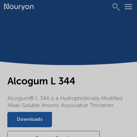
Alcogum L 344
Alcogum® L 344 is a Hydrophobically Modified
Alkali-Soluble Anionic Associative Thickener.
Downloads