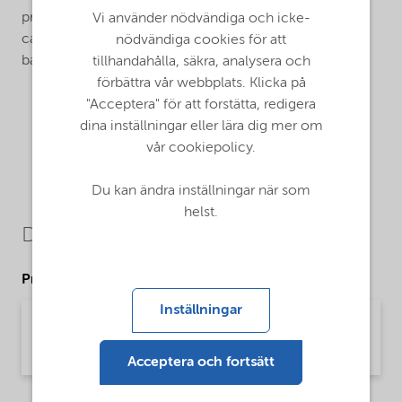
providing medium shear rate viscosity. Alcogum L 344
Vi använder nödvändiga och icke-
can serve as either a primary or co-thickener in water-
nödvändiga cookies för att
based coatings.
tillhandahålla, säkra, analysera och
förbättra vår webbplats. Klicka på
"Acceptera" för att forstätta, redigera
dina inställningar eller lära dig mer om
vår cookiepolicy.
Du kan ändra inställningar när som
helst.
Downloads
Product Data Sheets
Inställningar
PDS Alcogum L 344 (English)
Product Data Sheet | application/pdf (32,5 KB) | English
Acceptera och fortsätt