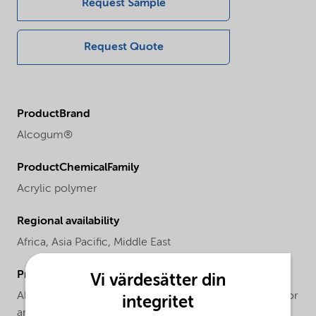
Request Sample
Request Quote
ProductBrand
Alcogum®
ProductChemicalFamily
Acrylic polymer
Regional availability
Africa,
Asia Pacific,
Middle East
ProductApplications
Vi värdesätter din
Alcogum L 344 is recommended for use in both interior
integritet
and exterior flat paints to enhance flow and leveling by