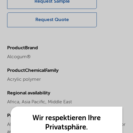
Request Sample
Request Quote
ProductBrand
Alcogum®
ProductChemicalFamily
Acrylic polymer
Regional availability
Africa,
Asia Pacific,
Middle East
ProductApplications
Wir respektieren Ihre
Alcogum L 344 is recommended for use in both interior
Privatsphäre.
and exterior flat paints to enhance flow and leveling by