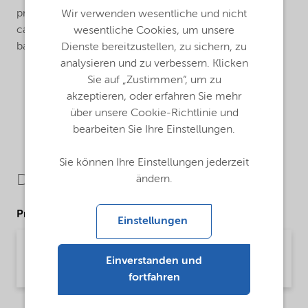
providing medium shear rate viscosity. Alcogum L 344
Wir verwenden wesentliche und nicht
can serve as either a primary or co-thickener in water-
wesentliche Cookies, um unsere
based coatings.
Dienste bereitzustellen, zu sichern, zu
analysieren und zu verbessern. Klicken
Sie auf „Zustimmen“, um zu
akzeptieren, oder erfahren Sie mehr
über unsere Cookie-Richtlinie und
bearbeiten Sie Ihre Einstellungen.
Sie können Ihre Einstellungen jederzeit
Downloads
ändern.
Product Data Sheets
Einstellungen
PDS Alcogum L 344 (English)
Einverstanden und
Product Data Sheet | application/pdf (32,5 KB) | English
fortfahren