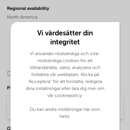
Regional availability
North America
Vi värdesätter din
integritet
Vi använder nödvändiga och icke-
nödvändiga cookies för att
tillhandahålla, säkra, analysera och
Downloads
förbättra vår webbplats. Klicka på
"Acceptera" för att forstätta, redigera
Product Data Sheets
dina inställningar eller lära dig mer om
vår cookiepolicy.
PDS Berol Nexus - na (English)
Du kan ändra inställningar när som
Product Data Sheet | application/pdf (31,2 KB) | English
helst.
Other Documents