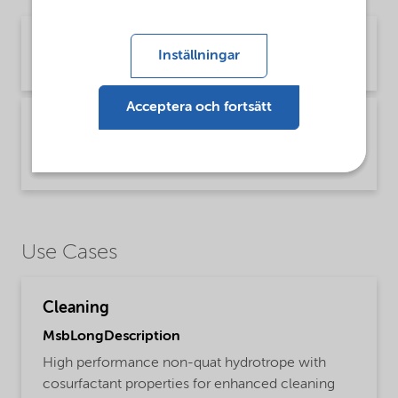
Brochure Vehicle care - Cleaning (English)
Inställningar
Brochure | application/pdf (5,4 MB) | English
Acceptera och fortsätt
Technical Bulletin Berol Nexus - Cleaning
(English)
Technical Bulletin | application/pdf (381 KB) | English
Use Cases
Cleaning
MsbLongDescription
High performance non-quat hydrotrope with
cosurfactant properties for enhanced cleaning