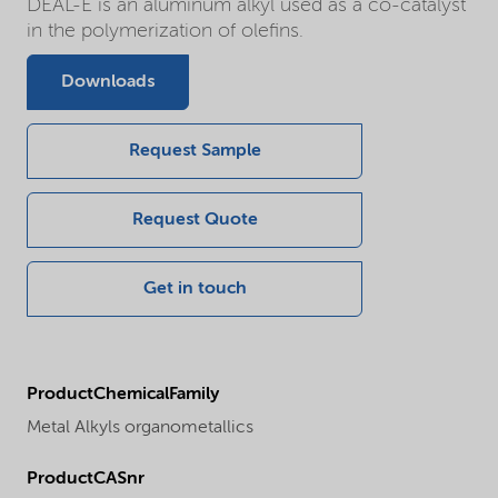
DEAL-E is an aluminum alkyl used as a co-catalyst
in the polymerization of olefins.
Downloads
Request Sample
Request Quote
Get in touch
ProductChemicalFamily
Metal Alkyls organometallics
ProductCASnr