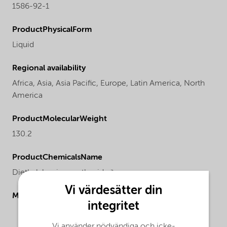
1586-92-1
ProductPhysicalForm
Liquid
Regional availability
Africa,
Asia,
Asia Pacific,
Europe,
Latin America,
North
America
ProductMolecularWeight
130.2
ProductChemicalsName
Diethylaluminum ethoxide ᵃ
Vi värdesätter din
Molecular drawing
integritet
Vi använder nödvändiga och icke-