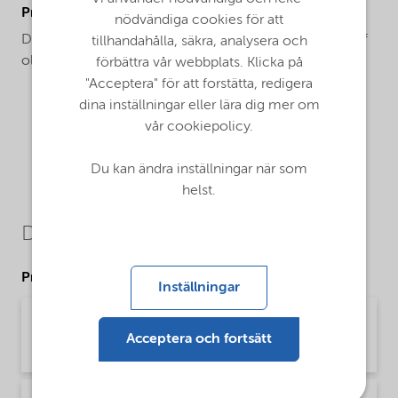
ProductApplications
nödvändiga cookies för att
DEAL-E is used as a cocatalyst in the polymerization of
tillhandahålla, säkra, analysera och
olefins.
förbättra vår webbplats. Klicka på
"Acceptera" för att forstätta, redigera
dina inställningar eller lära dig mer om
vår cookiepolicy.
Du kan ändra inställningar när som
helst.
Downloads
Product Data Sheets
Inställningar
PDS DEAL-E - Polymer production (English)
Acceptera och fortsätt
Product Data Sheet | application/pdf (51,4 KB) | English