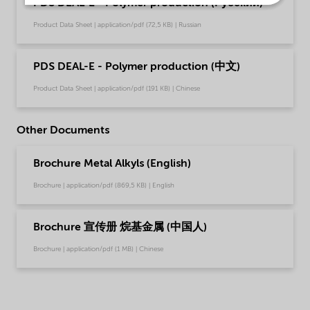
PDS DEAL-E - Polymer production (Pусский)
Product Data Sheet | application/pdf (72,5 KB) | Russian
PDS DEAL-E - Polymer production (中文)
Product Data Sheet | application/pdf (191 KB) | Chinese
Other Documents
Brochure Metal Alkyls (English)
Brochure | application/pdf (869,5 KB) | English
Brochure 宣传册 烷基金属 (中国人)
Brochure | application/pdf (1 MB) | Chinese