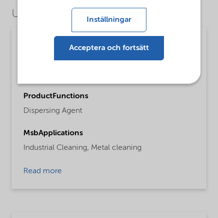
Use Cases
Inställningar
Cleaning
Acceptera och fortsätt
MsbLongDescription
Dispersing agent in high ionic solutions
ProductFunctions
Dispersing Agent
MsbApplications
Industrial Cleaning,
Metal cleaning
Read more