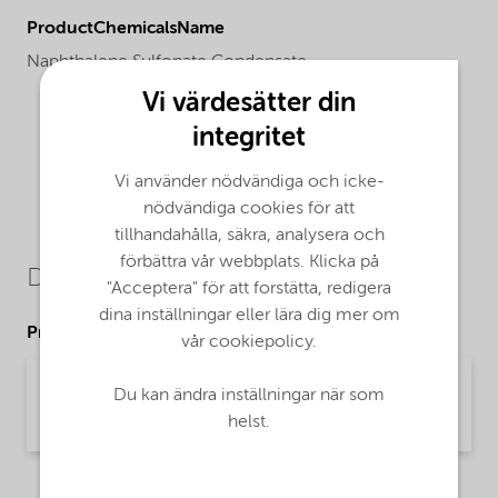
ProductChemicalsName
Naphthalene Sulfonate Condensate
Vi värdesätter din
integritet
Vi använder nödvändiga och icke-
nödvändiga cookies för att
tillhandahålla, säkra, analysera och
förbättra vår webbplats. Klicka på
Downloads
"Acceptera" för att forstätta, redigera
dina inställningar eller lära dig mer om
Product Data Sheets
vår cookiepolicy.
PDS Petro D-425 Powder (English)
Du kan ändra inställningar när som
helst.
Product Data Sheet | application/pdf (46,4 KB) | English