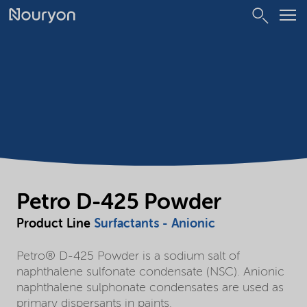
Petro D-425 Powder
Product Line
Surfactants - Anionic
Petro® D-425 Powder is a sodium salt of
naphthalene sulfonate condensate (NSC). Anionic
naphthalene sulphonate condensates are used as
primary dispersants in paints.