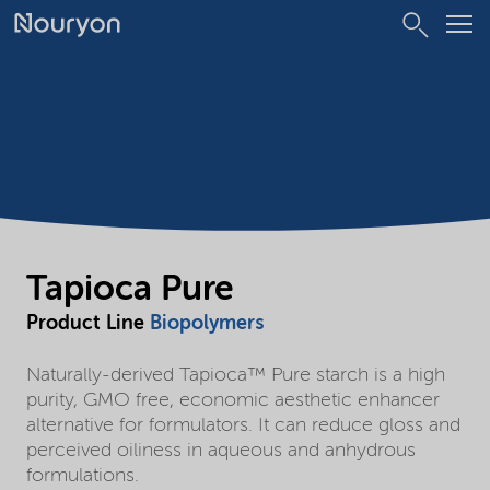
Tapioca Pure
Product Line
Biopolymers
Naturally-derived Tapioca™ Pure starch is a high
purity, GMO free, economic aesthetic enhancer
alternative for formulators. It can reduce gloss and
perceived oiliness in aqueous and anhydrous
formulations.