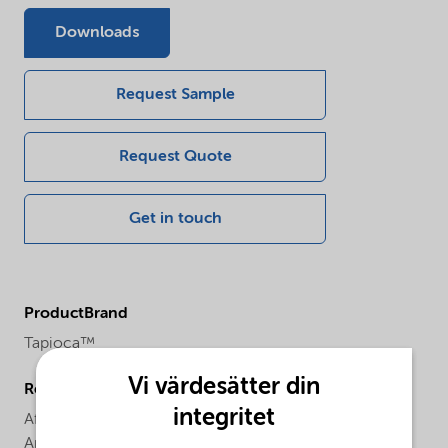
Downloads
Request Sample
Request Quote
Get in touch
ProductBrand
Tapioca™
Vi värdesätter din
Regional availability
integritet
Africa,
Asia Pacific,
Europe,
Latin America,
North
America