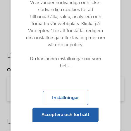
Vi använder nödvändiga och icke-
nödvändiga cookies för att
tillhandahålla, säkra, analysera och
förbättra vår webbplats. Klicka på
"Acceptera" för att forstätta, redigera
dina inställningar eller lära dig mer om
vår cookiepolicy.
Downloads
Du kan ändra inställningar när som
helst.
Other Documents
Brochure Starch technology (English)
Brochure | application/pdf (2,4 MB) | English
Inställningar
Acceptera och fortsätt
Use Cases