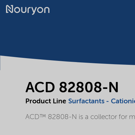
ACD 82808-N
Product Line
Surfactants - Cationi
ACD™ 82808-N is a collector for min