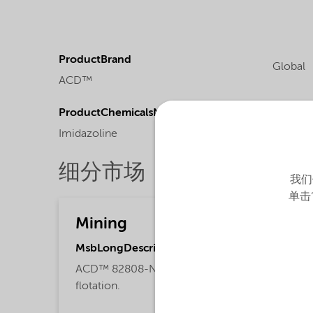
ProductBrand
Global
ACD™
ProductChemicalsName
Imidazoline
细分市场
我们
单击
Mining
MsbLongDescription
ACD™ 82808-N is a collector for mineral
flotation.