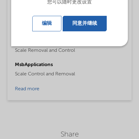
您可以随时更改设置
Water treatment
MsbLongDescription
编辑
同意并继续
Water treatment chemical.
ProductFunctions
Scale Removal and Control
MsbApplications
Scale Control and Removal
Read more
Share