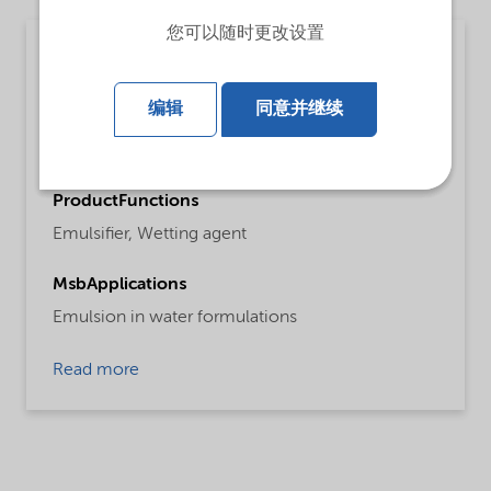
您可以随时更改设置
Crop protection
MsbLongDescription
编辑
同意并继续
Ethylan® BCD42 is a non-ionic emulsifier based
on polyaromatic ethoxylate.
ProductFunctions
Emulsifier,
Wetting agent
MsbApplications
Emulsion in water formulations
Read more