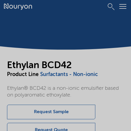
Ethylan BCD42
Product Line
Surfactants - Non-ionic
Ethylan® BCD42 is a non-ionic emulsifier based
on polyaromatic ethoxylate.
Request Sample
Request Quote