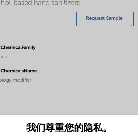
ohol-based hand sanitizers.
Request Sample
ChemicalFamily
ties
tChemicalsName
ology modifier
我们尊重您的隐私。