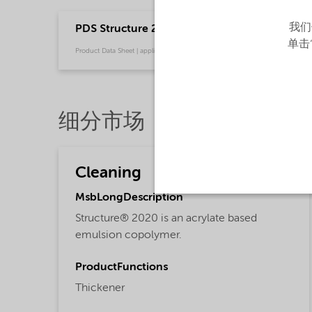
我们
PDS Structure 2020 polymer (English)
单击
Product Data Sheet | application/pdf (33.3 KB) | English
细分市场
Cleaning
MsbLongDescription
Structure® 2020 is an acrylate based
emulsion copolymer.
ProductFunctions
Thickener