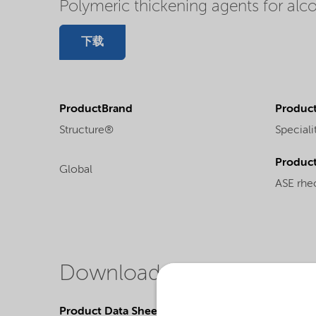
Polymeric thickening agents for alc
下载
ProductBrand
Product
Structure®
Speciali
Produc
Global
ASE rhe
Downloads
Product Data Sheets