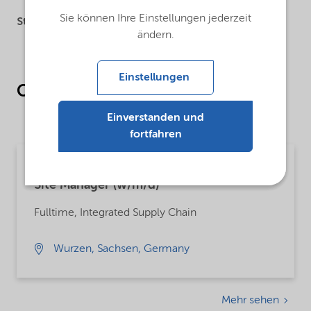
Sie können Ihre Einstellungen jederzeit
Standort:
Produktionswerk
ändern.
Einstellungen
Offene Stellen
an diesem Standort
Einverstanden und
fortfahren
Open until Saturday 15 Aug 2026
Site Manager (w/m/d)
Fulltime, Integrated Supply Chain
Wurzen, Sachsen, Germany
Mehr sehen