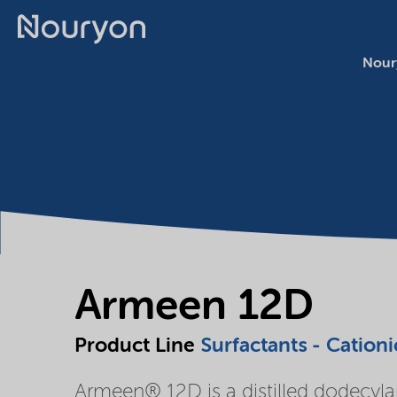
Nour
Armeen 12D
Product Line
Surfactants - Cationi
Armeen® 12D is a distilled dodecyl