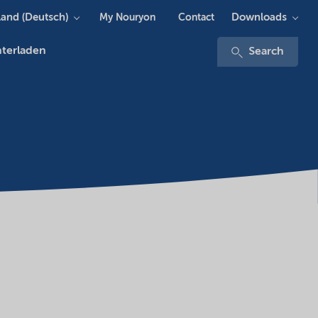
and (Deutsch)
Downloads
My Nouryon
Contact
terladen
Search