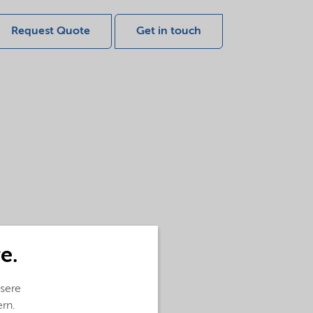
Request Quote
Get in touch
e.
sere
ern.