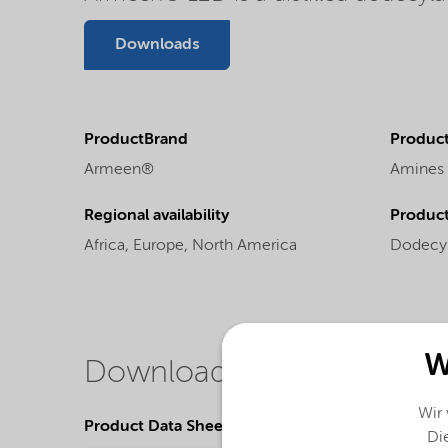
Downloads
ProductBrand
Product
Armeen®
Amines
Regional availability
Produc
Africa,
Europe,
North America
Dodecy
W
Downloads
Wir
Product Data Sheets
Die