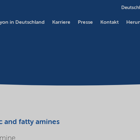
Deutschl
yon in Deutschland
Karriere
Presse
Kontakt
Herun
c and fatty amines
amine.