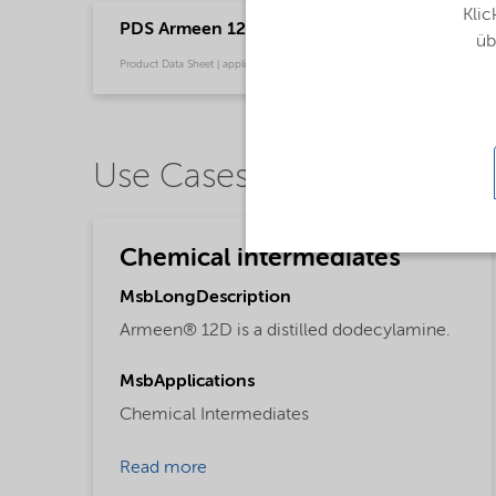
Klic
PDS Armeen 12D (English)
üb
Product Data Sheet | application/pdf (32,2 KB) | English
Use Cases
Chemical intermediates
MsbLongDescription
Armeen® 12D is a distilled dodecylamine.
MsbApplications
Chemical Intermediates
Read more