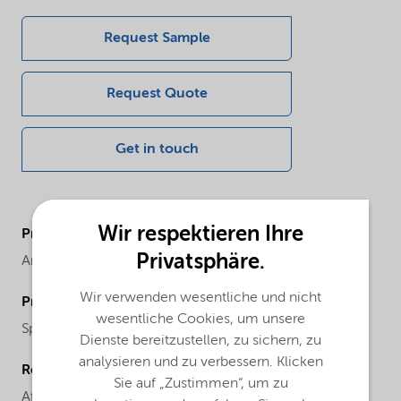
Request Sample
Request Quote
Get in touch
Wir respektieren Ihre
ProductBrand
Privatsphäre.
Armolube®
Wir verwenden wesentliche und nicht
ProductChemicalFamily
wesentliche Cookies, um unsere
Specialities
Dienste bereitzustellen, zu sichern, zu
analysieren und zu verbessern. Klicken
Regional availability
Sie auf „Zustimmen“, um zu
Africa,
Asia,
Asia Pacific,
China,
Europe,
Global,
India,