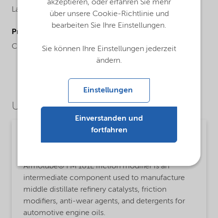
akzeptieren, oder erfahren Sie mehr
Latin America,
Middle East,
North America,
Oceania
über unsere Cookie-Richtlinie und
bearbeiten Sie Ihre Einstellungen.
ProductChemicalsName
Chemical name oleylalkylamine
Sie können Ihre Einstellungen jederzeit
ändern.
Einstellungen
Use Cases
Einverstanden und
fortfahren
Fuels and lubricants
MsbLongDescription
Armolube® FM 101L friction modifier is an
intermediate component used to manufacture
middle distillate refinery catalysts, friction
modifiers, anti-wear agents, and detergents for
automotive engine oils.