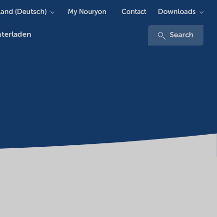
and (Deutsch)
Downloads
My Nouryon
Contact
terladen
Search