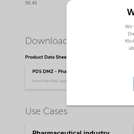
95.45
Dimethy
W
Wir
Die
Downloads
Klic
üb
Product Data Sheets
PDS DMZ - Pharmaceutical industry - Global (
Product Data Sheet | application/pdf (49,3 KB) | English
Use Cases
Pharmaceutical industry