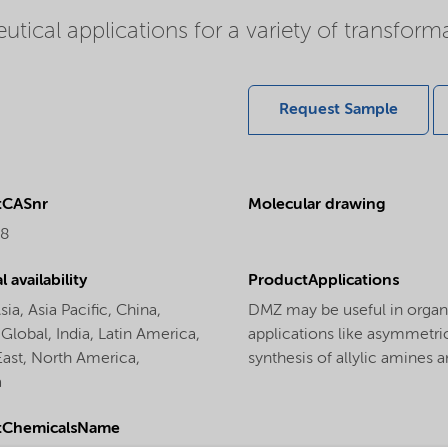
utical applications for a variety of transform
Request Sample
tCASnr
Molecular drawing
-8
 availability
ProductApplications
sia,
Asia Pacific,
China,
DMZ may be useful in organi
,
Global,
India,
Latin America,
applications like asymmetric
East,
North America,
synthesis of allylic amines 
a
tChemicalsName