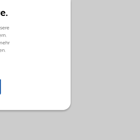
e.
sere
ern.
 mehr
en.