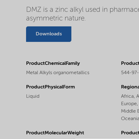
DMZ is a zinc alkyl used in pharmace
asymmetric nature.
Downloads
ProductChemicalFamily
Produc
Metal Alkyls organometallics
544-97
ProductPhysicalForm
Regional
Liquid
Africa,
A
Europe
Middle 
Oceani
ProductMolecularWeight
Produc