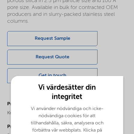
porous silica in 2.5 µm particle size and 100 Å
pore size. Available in bulk for contracted OEM
producers and in slurry-packed stainless steel
columns.
Request Sample
Request Quote
Get in touch
Vi värdesätter din
integritet
ProductBrand
Vi använder nödvändiga och icke-
Kromasil®
nödvändiga cookies för att
tillhandahålla, säkra, analysera och
ProductPhysicalForm
förbättra vår webbplats. Klicka på