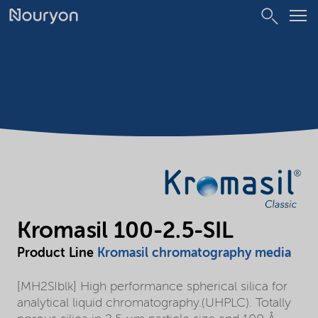
Kromasil 100-2.5-SIL
Product Line
Kromasil chromatography media
[MH2SIblk] High performance spherical silica for
analytical liquid chromatography.(UHPLC). Totally