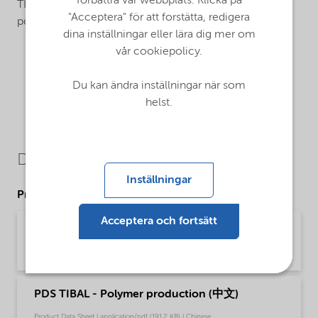
förbättra vår webbplats. Klicka på
TIBAL is used as a cocatalyst in the Ziegler-Natta
"Acceptera" för att forstätta, redigera
polymerization of olefins.
dina inställningar eller lära dig mer om
vår cookiepolicy.
Du kan ändra inställningar när som
helst.
Downloads
Inställningar
Product Data Sheets
Acceptera och fortsätt
PDS TIBAL - Polymer production (English)
Product Data Sheet | application/pdf (50,6 KB) | English
PDS TIBAL - Polymer production (中文)
Product Data Sheet | application/pdf (191,2 KB) | Chinese