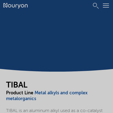
TIBAL
Product Line
Metal alkyls and complex
metalorganics
TIBAL is an aluminum alkyl used as a co-catalyst