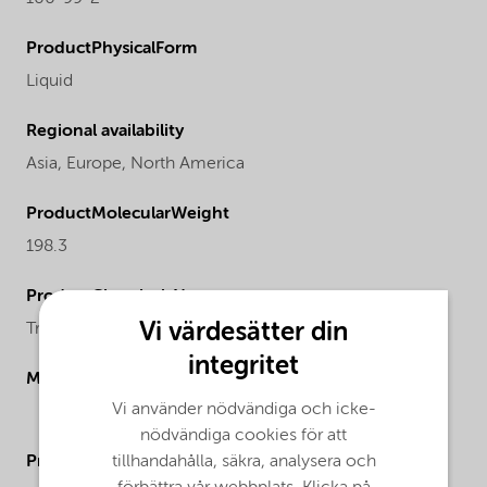
ProductPhysicalForm
Liquid
Regional availability
Asia,
Europe,
North America
ProductMolecularWeight
198.3
ProductChemicalsName
Vi värdesätter din
Triisobutylaluminum
integritet
Molecular drawing
Vi använder nödvändiga och icke-
nödvändiga cookies för att
tillhandahålla, säkra, analysera och
ProductApplications