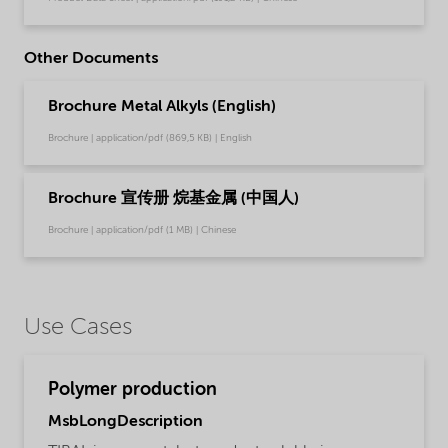
Other Documents
Brochure Metal Alkyls (English)
Brochure | application/pdf (869,5 KB) | English
Brochure 宣传册 烷基金属 (中国人)
Brochure | application/pdf (1 MB) | Chinese
Use Cases
Polymer production
MsbLongDescription