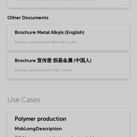
Other Documents
Brochure Metal Alkyls (English)
Brochure | application/pdf (869,5 KB) | English
Brochure 宣传册 烷基金属 (中国人)
Brochure | application/pdf (1 MB) | Chinese
Use Cases
Polymer production
MsbLongDescription