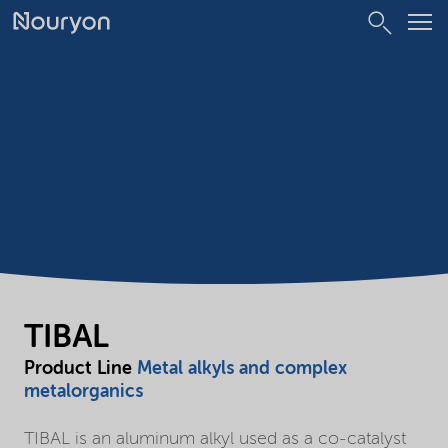
TIBAL
Product Line
Metal alkyls and complex
metalorganics
TIBAL is an aluminum alkyl used as a co-catalyst