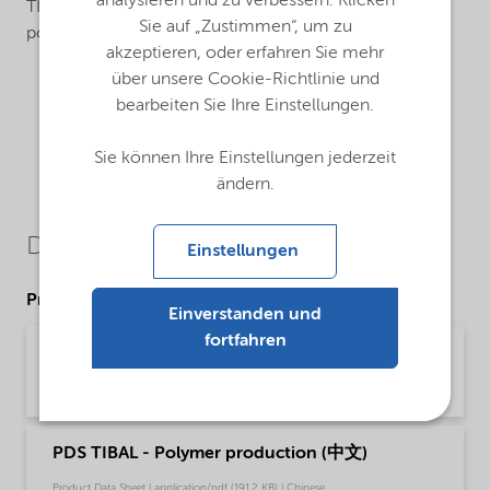
analysieren und zu verbessern. Klicken
TIBAL is used as a cocatalyst in the Ziegler-Natta
Sie auf „Zustimmen“, um zu
polymerization of olefins.
akzeptieren, oder erfahren Sie mehr
über unsere Cookie-Richtlinie und
bearbeiten Sie Ihre Einstellungen.
Sie können Ihre Einstellungen jederzeit
ändern.
Downloads
Einstellungen
Product Data Sheets
Einverstanden und
fortfahren
PDS TIBAL - Polymer production (English)
Product Data Sheet | application/pdf (50,6 KB) | English
PDS TIBAL - Polymer production (中文)
Product Data Sheet | application/pdf (191,2 KB) | Chinese