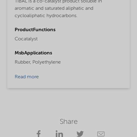
TIBAL is a co-catalyst product soluble in
aromatic and saturated aliphatic and
cycloaliphatic hydrocarbons.
ProductFunctions
Cocatalyst
MsbApplications
Rubber,
Polyethylene
Read more
Share