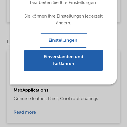
Technical Data Sheet Expancel 920 WE 40 d24
bearbeiten Sie Ihre Einstellungen.
- Global (English)
Product Information | application/pdf (463,1 KB) | English
Sie können Ihre Einstellungen jederzeit
ändern.
Einstellungen
Use Cases
Einverstanden und
Paints, coatings and inks
fortfahren
ProductFunctions
Lightweight filler
MsbApplications
Genuine leather,
Paint,
Cool roof coatings
Read more