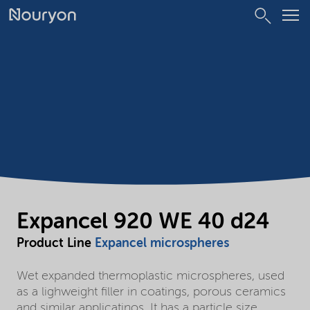
Expancel 920 WE 40 d24
Product Line
Expancel microspheres
Wet expanded thermoplastic microspheres, used
as a lighweight filler in coatings, porous ceramics
and similar applicatinos. It has a particle size