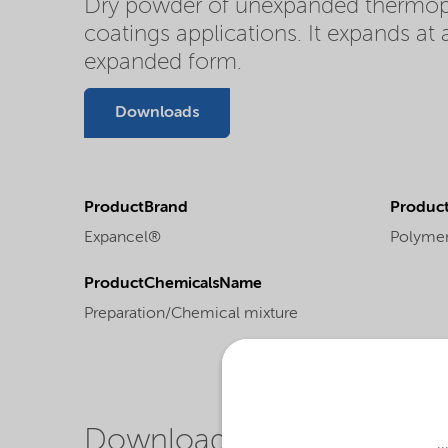
Dry powder of unexpanded thermoplas
coatings applications. It expands at
expanded form.
Downloads
ProductBrand
Product
Expancel®
Polyme
ProductChemicalsName
Preparation/Chemical mixture
Downloads