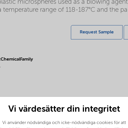
tic microspheres used as a blowing agent in
 a temperature range of 118-187°C and the part
Request Sample
ChemicalFamily
r
Vi värdesätter din integritet
Vi använder nödvändiga och icke-nödvändiga cookies för att