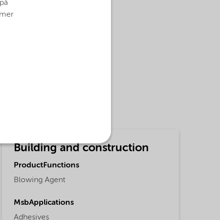
 på
g mer
Building and construction
ProductFunctions
Blowing Agent
MsbApplications
Adhesives