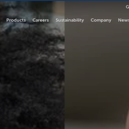
G
Products
Careers
Sustainability
Company
News