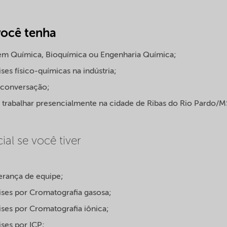
você tenha
em Química, Bioquímica ou Engenharia Química;
ses físico-químicas na indústria;
e conversação;
a trabalhar presencialmente na cidade de Ribas do Rio Pardo/M
ial se você tiver
erança de equipe;
ises por Cromatografia gasosa;
ises por Cromatografia iônica;
ses por ICP;