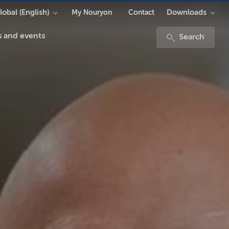
lobal (English)
Downloads
My Nouryon
Contact
 and events
Search