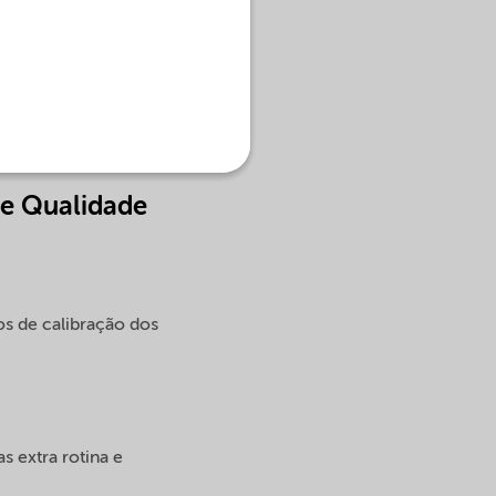
 de Qualidade e Meio
 cloro, clorato de
a liberação de lotes,
de Qualidade
os de calibração dos
s extra rotina e