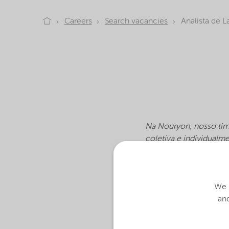
Careers
Search vacancies
Analista de 
Na Nouryon, nosso time
coletiva e individualm
necessidades da socie
Qualidade para se junta
We u
and
Sobre a vaga