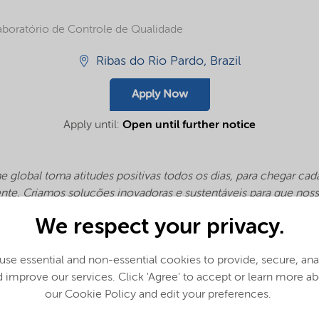
Laboratório de Controle de Qualidade
Ribas do Rio Pardo, Brazil
Apply Now
Apply until:
Open until further notice
 global toma atitudes positivas todos os dias, para chegar cad
ente. Criamos soluções inovadoras e sustentáveis para que nos
dade – hoje e no futuro.
Buscamos por um(a) Analista de Labora
We respect your privacy.
r ao nosso time. Se identificou?
se essential and non-essential cookies to provide, secure, an
 improve our services. Click 'Agree' to accept or learn more a
our Cookie Policy and edit your preferences.