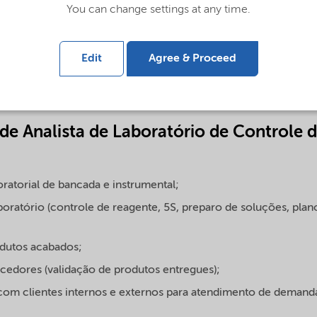
You can change settings at any time.
frente das atividades de bancada no laboratório para os setores
iando a qualidade da matéria prima para produção de dióxido de
drogênio, avaliando processos e produtos acabados, realizando 
Edit
Agree & Proceed
missão de laudos.
de Analista de Laboratório de Controle 
oratorial de bancada e instrumental;
boratório (controle de reagente, 5S, preparo de soluções, plan
odutos acabados;
edores (validação de produtos entregues);
 com clientes internos e externos para atendimento de demanda