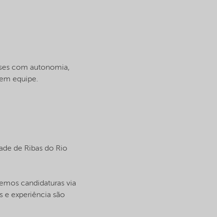
lises com autonomia,
 em equipe.
dade de Ribas do Rio
remos candidaturas via
s e experiência são