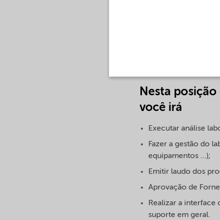
Essa posição estará a 
Ambiente do site, aval
sódio e peróxido de hi
gestão de resíduos e e
Nesta posição 
você irá
Executar análise lab
Fazer a gestão do la
equipamentos ...);
Emitir laudo dos pr
Aprovação de Fornec
Realizar a interface
suporte em geral.