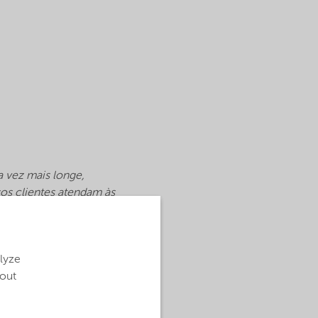
a vez mais longe,
sos clientes atendam às
tório de Controle de
alyze
bout