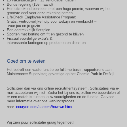
23 vakantiedagen + 12 verlofdagen dagen
Bonus regeling (13e maand)
Een uitstekend pensioen met een hoge premie, waarvan wij het
grootste deel voor onze rekening nemen
LifeCheck Employee Assistance Program:
Gratis, vertrouwelijke hulp voor welzijn en veerkracht –
voor jou en je gezin
Een aantrekkelijk fietsplan
Sporten met korting om fit en gezond te blijven
Fiscaal voordelige extra’s &
interessante kortingen op producten en diensten
Goed om te weten
Het betreft een vaste functie op fulltime basis, rapporterend aan
Maintenance Supervisor, gevestigd op het Chemie Park in Delfzijl.
Solliciteer dan via ons online recruitmentsysteem. Sollicitaties via e-
mail accepteren wij niet. Zodra het bij ons is, zullen we beoordelen of
er een match is tussen jouw vaardigheden en de functie! Ga voor
meer informatie over ons wervingsproces
naar:
nouryon.com/careers/how-we-hire/
Wij zien jouw sollicitatie graag tegemoet!