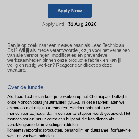
Apply Now
Apply until:
31 Aug 2026
Ben je op zoek naar een nieuwe baan als Lead Technician
E&I? Wil jij als mede verantwoordelijk zijn voor het verhelpen
van alle verstoringen, modiﬁcaties en preventieve
werkzaamheden binnen onze productie fabriek en kan jij
veilig en rustig werken? Reageer dan direct op deze
vacature.
Over de functie
Als Lead Technician kom je te werken op het Chemiepark Delfzijl in
onze Monochloorazijnzuurfabriek (MCA). In deze fabriek laten we
chloorgas met azijnzuur reageren. Hierdoor ontstaat ruwe
monochloor-azijnzuur dat in een aantal stappen wordt gezuiverd. Het
monochloor-azijnzuur vormt een hulpstof die kan dienen als
verdikkingsmiddel in voedingsmiddelen,
lichaamsverzorgingsproducten, behanglijm en duurzame, fosfaatvrije
was- en vaatwasmiddelen.