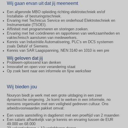
Wij gaan ervan uit dat jij meeneemt
Een afgeronde MBO opleiding richting elektrotechniek en/of
Installatie- of besturingstechniek.
Ervaring met Technicus Service en onderhoud Elektrotechniek en
Instrumentatie (TSOEI).
Affiniteit met programmeren en storingen zoeken.
Ervaring met het coördineren en rapporteren van werkzaamheden en
vaktechnisch aansturen van medewerkers.
Kennis van Industriële Automatisering, PLC’s en DCS systemen
zoals DeltaV of Siemens.
Kennis van SAR Laagspanning, NEN 3140 en 1010 is een pre
Wij geloven dat jij
Probleem-oplossend kan denken
Innovatief en open voor verandering staat
Op zoek bent naar een informele en fijne werksfeer
Wij bieden jou
Nouryon biedt je werk met een grote uitdaging in een zeer
dynamische omgeving. Je komt te werken in een informele, no
nonsens organisatie met een veiligheid gedreven cultuur. Ons
arbeidsvoorwaarden pakket omvat:
Een vaste aanstelling in dagdienst met een proeftijd van 2 maanden
Een salaris afhankelijk van je kennis en ervaring tussen de EUR
49.000 en 68.000