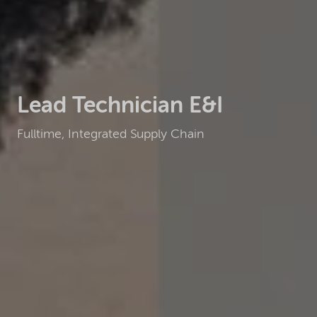
Lead Technician E&I
Fulltime, Integrated Supply Chain