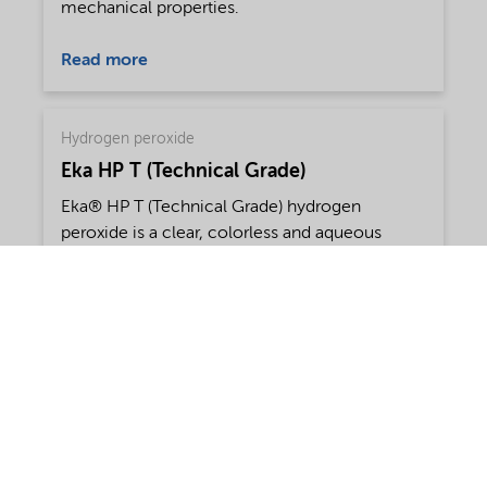
mechanical properties.
Read more
Hydrogen peroxide
Eka HP T (Technical Grade)
Eka® HP T (Technical Grade) hydrogen
peroxide is a clear, colorless and aqueous
solution. It is available in a number of different
concentrations. Please contact your Nouryon
representative to determine which product
meets your requirements.
Read more
Levasil colloidal silica
Levasil GB1000