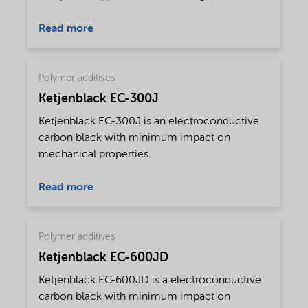
battery cell materials. The key functionalities of
AkuPure™ CMC include hydrating and
Read more
dissolving easily in both hot and cold water,
achieving desired rheology in aqueous
systems, suspensions, and emulsions, and
Polymer additives
generating excellent film forming capabilities.
Ketjenblack EC-300J
Ketjenblack EC-300J is an electroconductive
carbon black with minimum impact on
mechanical properties.
Read more
Polymer additives
Ketjenblack EC-600JD
Ketjenblack EC-600JD is a electroconductive
carbon black with minimum impact on