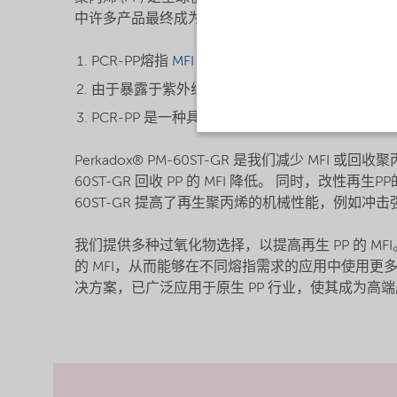
中许多产品最终成为消费后回收聚丙烯 (PCR-PP
PCR-PP熔指
MFI
大部分在只有特定的范围，通常为 1
由于暴露于紫外线/阳光、再加工等而发生降解，P
PCR-PP 是一种具有宽分子量分布 (
MWd
) 的不
Perkadox® PM-60ST-GR 是我们减少 MF
60ST-GR 回收 PP 的 MFI 降低。 同时，改
60ST-GR 提高了再生聚丙烯的机械性能，例如冲击强
我们提供多种过氧化物选择，以提高再生 PP 的 MFI。 Perk
的 MFI，从而能够在不同熔指需求的应用中使用更多回收材料
决方案，已广泛应用于原生 PP 行业，使其成为高