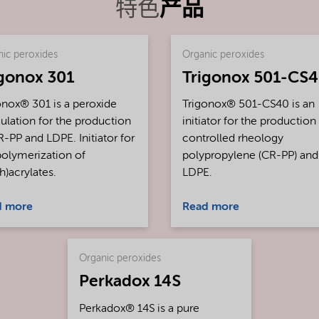
特色
产品
ic peroxides
Organic peroxides
igonox 301
Trigonox 501-CS
onox® 301 is a peroxide
Trigonox® 501-CS40 is an
ulation for the production
initiator for the production
R-PP and LDPE. Initiator for
controlled rheology
polymerization of
polypropylene (CR-PP) and
h)acrylates.
LDPE.
d more
Read more
Organic peroxides
Perkadox 14S
Perkadox® 14S is a pure