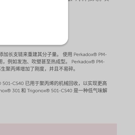
品的机械性能（比如冲击强度）
一步加工过程中导致不稳定
加长支链来重建其分子量。 使用 Perkadox® PM-
，例如发泡、吹塑甚至热成型。 Perkadox® PM-
改性的再生聚丙烯增加了刚度，并且不易碎。
gonox® 501-CS40 已用于聚丙烯的机械回收，以实现更高
 和 Trigonox® 501-CS40 是一种低气味解