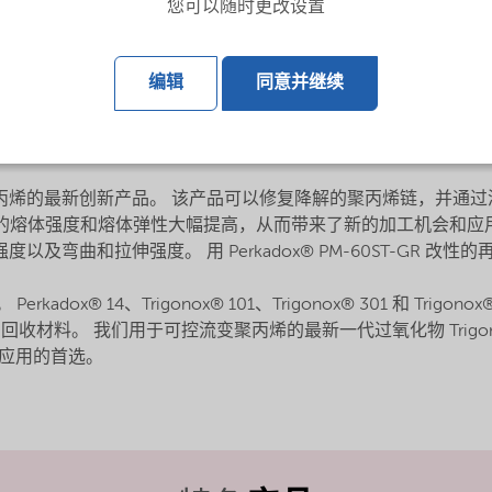
您可以随时更改设置
)，大部分回收流是不同类型聚丙烯混合物这带来了以下问题:
0-30。 低 MFI 的流非常稀有且昂贵
编辑
同意并继续
CR-PP 的性能不如原生塑料。这会影响含有回收 PP 的新产
一致混合物。 较宽的 MWd 可能会在需要窄分子量分布应用的进
I 或回收聚丙烯的最新创新产品。 该产品可以修复降解的聚丙烯链，并通过添
性再生PP的熔体强度和熔体弹性大幅提高，从而带来了新的加工机会和应用
度以及弯曲和拉伸强度。 用 Perkadox® PM-60ST-GR 
adox® 14、Trigonox® 101、Trigonox® 301 和 Tri
。 我们用于可控流变聚丙烯的最新一代过氧化物 Trigonox® 301
端应用的首选。