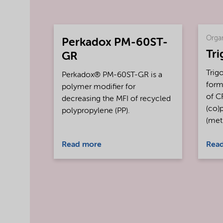
Organ
Perkadox PM-60ST-
Tr
GR
Trig
Perkadox® PM-60ST-GR is a
form
polymer modifier for
of C
decreasing the MFI of recycled
(co)
polypropylene (PP).
(met
Read more
Rea