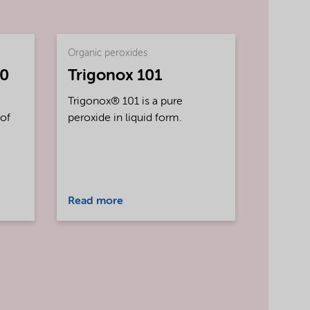
Organic peroxides
40
Trigonox 101
Trigonox® 101 is a pure
 of
peroxide in liquid form.
Read more