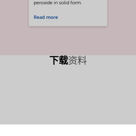
peroxide in solid form.
Read more
下载
资料