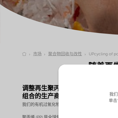
市场
聚合物回收与改性
UPcycling of p
随着再生
调整再生聚丙烯熔体流动指数 (M
我们
组合的生产商，可以在向上和向下两
单击
我们的有机过氧化物可解决聚丙烯机械回收中的关键
聚丙烯 (PP) 是全球使用量第二大的塑料，仅次