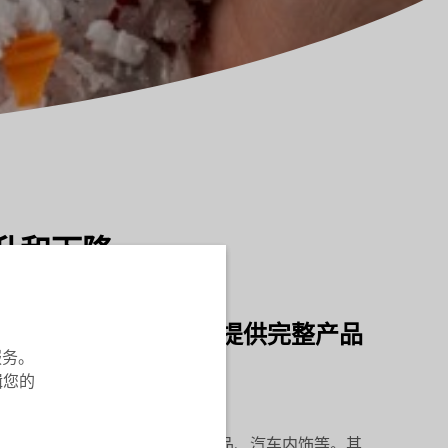
上升和下降
我们是唯一一家为回收商提供完整产品
服务。
辑您的
与原生聚丙烯之间的差距。
，包括食品包装、家用电器、卫生用品、汽车内饰等。其