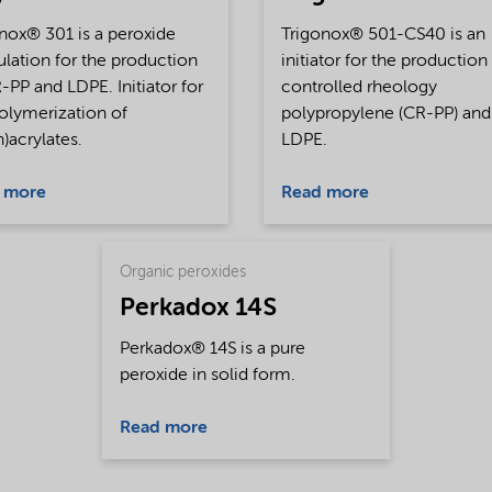
nox® 301 is a peroxide
Trigonox® 501-CS40 is an
lation for the production
initiator for the production
-PP and LDPE. Initiator for
controlled rheology
olymerization of
polypropylene (CR-PP) and
)acrylates.
LDPE.
 more
Read more
Organic peroxides
Perkadox 14S
Perkadox® 14S is a pure
peroxide in solid form.
Read more