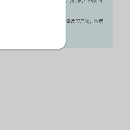
的灵活性和更多的机会。 事实上，我们的产品使回
行改性。 最终回收物中只留下微量反应产物，浓度