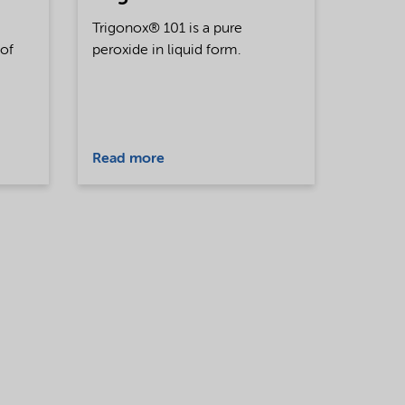
Trigonox® 101 is a pure
 of
peroxide in liquid form.
Read more