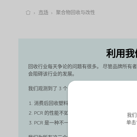
市场
聚合物回收与改性
利用我
回收行业每天争论的问题有很多。 尽管品牌所有
会阻碍该行业的发展。
我们观测到了 3 个主要问题：
消费后回收塑料 (PCR) 仅局限于有限的
MFI
范围
PCR 的性能不如原始塑料
我们
单击
PCR 是一种不一致的混合物，具有宽
分子量分布 