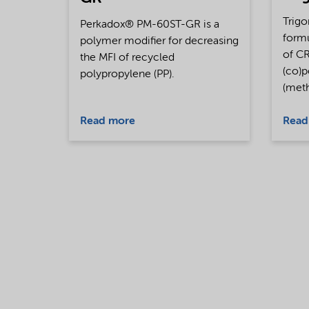
Trigo
Perkadox® PM-60ST-GR is a
formu
polymer modifier for decreasing
of CR
the MFI of recycled
(co)p
polypropylene (PP).
(meth
Read more
Read