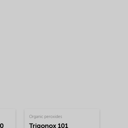
Organic peroxides
40
Trigonox 101