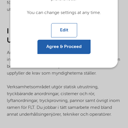
förse brukarna med underlag, information och
utbildning så att förutsättning skapas för säker drift.
You can change settings at any time.
I din framtida roll som
Edit
Underhållsinspektör kommer du
Agree & Proceed
Ansvara för att sitens kontroll- och
inspektionsverksamhet inom verksamhetsområdet som
bedrivs kostnadseffektivt på ett sådant sätt att det
uppfyller de krav som myndigheterna ställer.
Verksamhetsområdet utgör statisk utrustning,
tryckbärande anordningar, cisterner och rör,
lyftanordningar, tryckprovning, pannor samt övrigt inom
ramen för FLT. Du jobbar i tätt samarbete med bland
annat underhållsingenjörer, tekniker och operatörer.