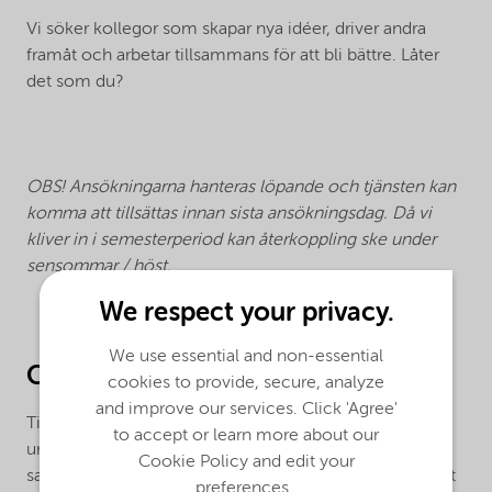
Vi söker kollegor som skapar nya idéer, driver andra
framåt och arbetar tillsammans för att bli bättre. Låter
det som du?
OBS! Ansökningarna hanteras löpande och tjänsten kan
komma att tillsättas innan sista ansökningsdag. Då vi
kliver in i semesterperiod kan återkoppling ske under
sensommar / höst.
We respect your privacy.
We use essential and non-essential
Om jobbet
cookies to provide, secure, analyze
and improve our services. Click 'Agree'
Till vår underhållsavdelning söker vi nu en
to accept or learn more about our
underhållsingenjör som kommer fungera som
Cookie Policy and edit your
sakkunnig inom området tillsyn och besiktning, dels att
preferences.