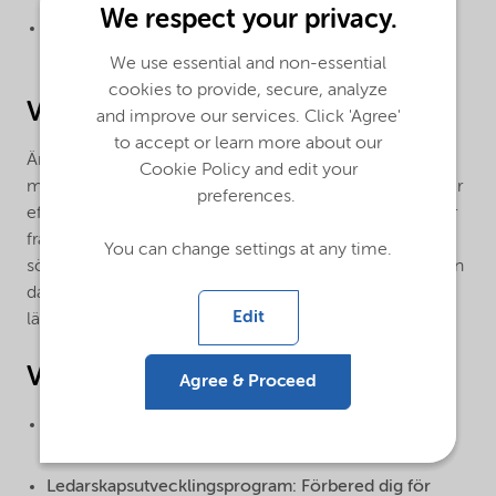
We respect your privacy.
Lärande från branschledare: Upptäck hur vi driver
innovation och hållbarhet.
We use essential and non-essential
cookies to provide, secure, analyze
Vi tror att du är
and improve our services. Click 'Agree'
to accept or learn more about our
Är du driven av hållbarhet och innovation? Vill du växa
Cookie Policy and edit your
med ett företag som ständigt utmanar sig självt? Vi letar
preferences.
efter passionerade individer som vill bidra till en hållbar
framtid. Om du känner igen dig i detta, är du den vi
You can change settings at any time.
söker. Vi erbjuder stöd för din personliga utveckling från
dag ett, med utmanande uppgifter och omfattande
Edit
lärande i en mångfaldig och internationell arbetsmiljö.
Vi erbjuder
Agree & Proceed
Globalt mentorsprogram: Utveckla dina färdigheter
med stöd från erfarna ledare inom företaget.
Ledarskapsutvecklingsprogram: Förbered dig för