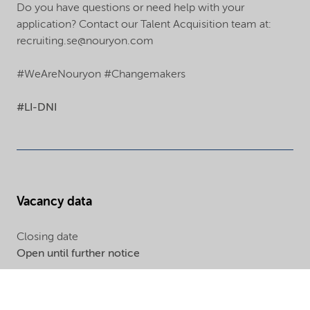
Do you have questions or need help with your
application? Contact our Talent Acquisition team at:
recruiting.se@nouryon.com
#WeAreNouryon #Changemakers
#LI-DNI
Vacancy data
Closing date
Open until further notice
Vacancy number
N0012704