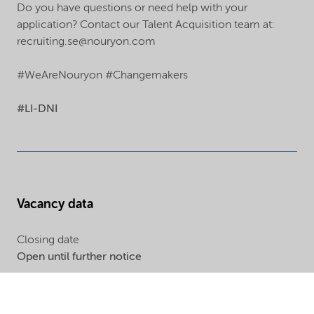
Do you have questions or need help with your
application? Contact our Talent Acquisition team at:
recruiting.se@nouryon.com
#WeAreNouryon #Changemakers
#LI-DNI
Vacancy data
Closing date
Open until further notice
Vacancy number
N0012704