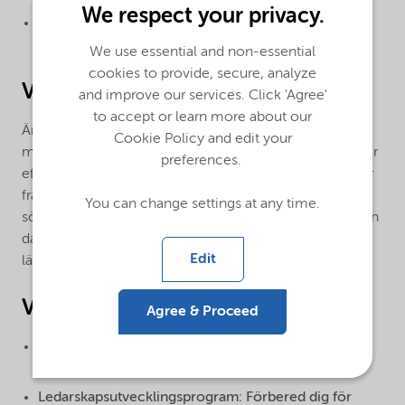
We respect your privacy.
Lärande från branschledare: Upptäck hur vi driver
innovation och hållbarhet.
We use essential and non-essential
cookies to provide, secure, analyze
Vi tror att du är
and improve our services. Click 'Agree'
to accept or learn more about our
Är du driven av hållbarhet och innovation? Vill du växa
Cookie Policy and edit your
med ett företag som ständigt utmanar sig självt? Vi letar
preferences.
efter passionerade individer som vill bidra till en hållbar
framtid. Om du känner igen dig i detta, är du den vi
You can change settings at any time.
söker. Vi erbjuder stöd för din personliga utveckling från
dag ett, med utmanande uppgifter och omfattande
Edit
lärande i en mångfaldig och internationell arbetsmiljö.
Vi erbjuder
Agree & Proceed
Globalt mentorsprogram: Utveckla dina färdigheter
med stöd från erfarna ledare inom företaget.
Ledarskapsutvecklingsprogram: Förbered dig för